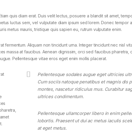
tiam quis diam erat. Duis velit lectus, posuere a blandit sit amet, tempo
 metus luctus sem, vel vulputate diam ipsum sed lorem. Donec tempor ar
ris metus mauris, tristique quis sapien eu, rutrum vulputate enim.
rat fermentum. Aliquam non tincidunt urna. Integer tincidunt nec nisl vit
rices massa at faucibus. Aenean dignissim, orci sed faucibus pharetra, d
 augue. Pellentesque vitae eros eget enim mollis placerat.
rat
Pellentesque sodales augue eget ultricies ultr
Cum sociis natoque penatibus et magnis dis p
montes, nascetur ridiculus mus. Curabitur sagi
ultrices condimentum.
e
ces
pharetra,
Pellentesque ullamcorper libero in enim pell
t amet
lobortis. Praesent ut dui ac metus iaculis sce
t.
at eget metus.