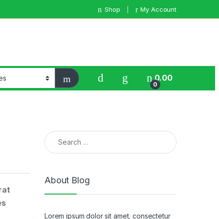
Shop
My Account
0.00
0
Search for:
About Blog
rat
es
Lorem ipsum dolor sit amet, consectetur