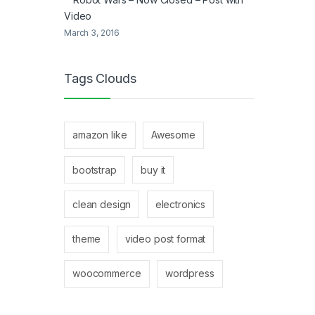
Video
March 3, 2016
Tags Clouds
amazon like
Awesome
bootstrap
buy it
clean design
electronics
theme
video post format
woocommerce
wordpress